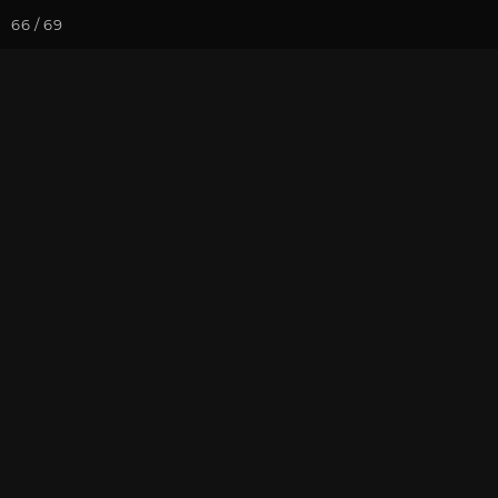
66 / 69
Йога-курсы
Йога-
Фотогалерея
Фото йога-туро
«Путешествие
репортаж. Ча
На почту
Избранное
П