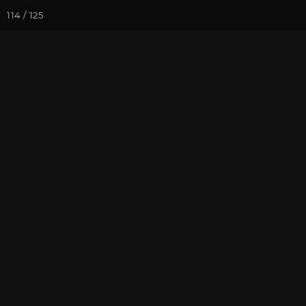
114 / 125
Йога-курсы
Йога-
Фотогалерея
Фото йога-туро
«Путешествие
Часть 1
На почту
Избранное
П