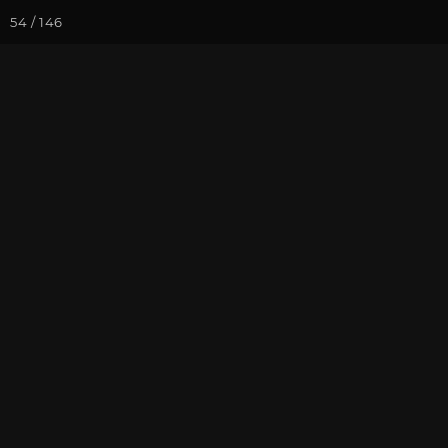
54 / 146
Йога-курсы
Йога-
Фотогалерея
Фото йога-туро
«Путешествие
Часть 2
На почту
Избранное
П