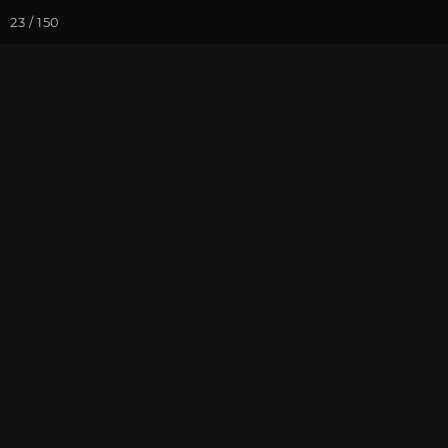
23 / 150
Йога-курсы
Йога-
Фотогалерея
Фото йога-туро
Обзор всего 
На почту
Избранное
П
Присоединиться к туру
Нов