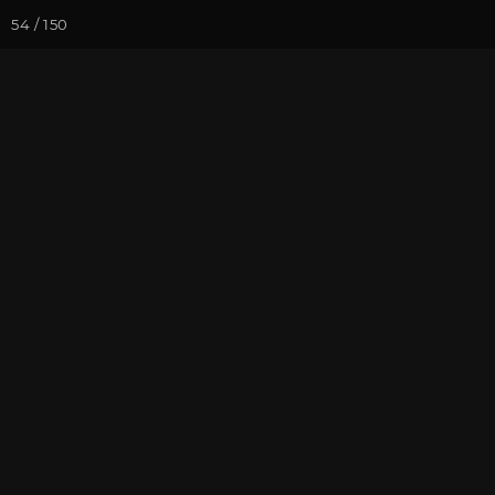
54 / 150
Йога-курсы
Йога-
Фотогалерея
Фото йога-туро
Обзор всего 
На почту
Избранное
П
Присоединиться к туру
Нов