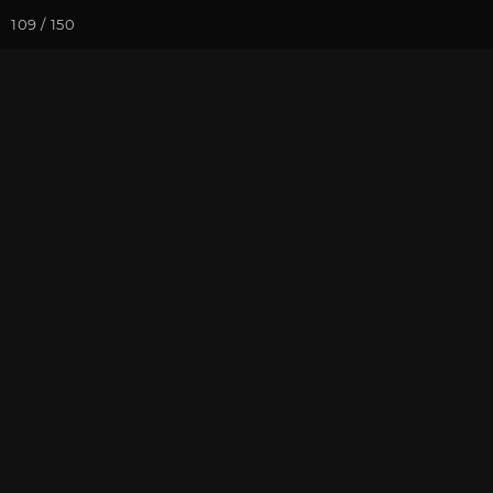
109 / 150
Йога-курсы
Йога-
Фотогалерея
Фото йога-туро
Обзор всего 
На почту
Избранное
П
Присоединиться к туру
Нов