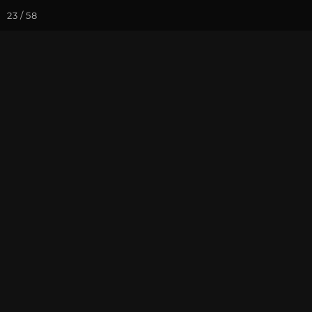
23 / 58
Йога-курсы
Йога-
Фотогалерея
Фото йога-туро
Часть 1. Сарн
храмовый ко
На почту
Избранное
П