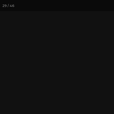
29 / 46
Йога-курсы
Йога-
Фотогалерея
Встречи друзей
Февраль 202
На почту
Избранное
П
Записаться на
Семинар «От 