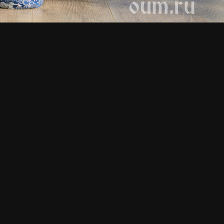
Июнь 2026. Йога — ключ к
Май 2026. Медитация ка
эффективному лету
к ясному восприятию