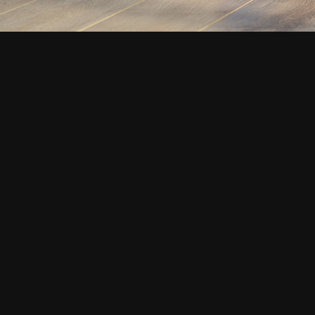
СМОТРИТЕ ТАКЖЕ
Июль 2026. Концепция дош в
И
практике йоги и в жизни
«