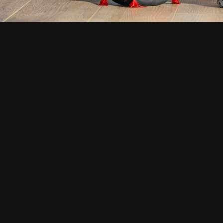
юль 2026. Ретрит в Москве
Июнь 2026. Международный
Погружение в йогу»
день йоги