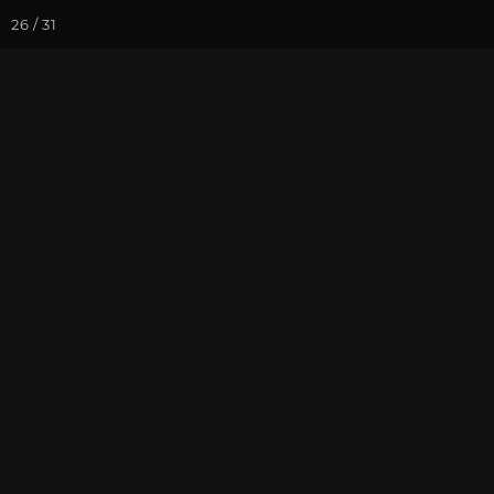
26 / 31
Йога-курсы
Йога-
Фотогалерея
Встречи друзей
Март 2026. В
На почту
Избранное
П
Записаться на
Семинар «От 