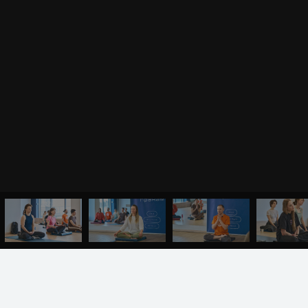
БЛАГОДАРНО
КАРТА САЙТА
- Быстрый переход к ст
Туры
Всё 
О НАС
Йога-туры с клубом OUM.RU
Новые 