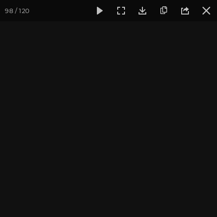
98 / 120
Фотогалерея
Фото йога-туров
Тибет
Большая экспед
Обзор
Большая экспедиция в Тибет. Август 2015.
Присоединиться к туру
Йога-тур «Большая экспедиция
в Тибет»