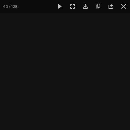
45 / 128
Фотогалерея
Фото йога-туров
Тибет
Большая экспед
Чимпу. Джоканг. Потала.
Большая экспедиция в Тибет. Август 2015.
Присоединиться к туру
Йога-тур «Большая экспедиция
в Тибет»