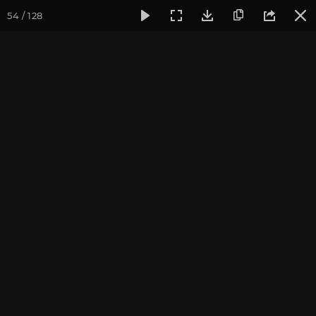
54 / 128
Фотогалерея
Фото йога-туров
Тибет
Большая экспед
Чимпу. Джоканг. Потала.
Большая экспедиция в Тибет. Август 2015.
Присоединиться к туру
Йога-тур «Большая экспедиция
в Тибет»