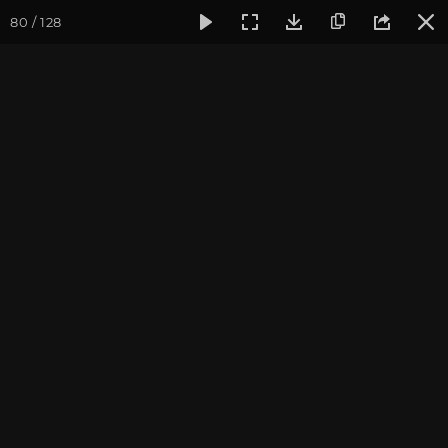
80 / 128
Фотогалерея
Фото йога-туров
Тибет
Большая экспед
Чимпу. Джоканг. Потала.
Большая экспедиция в Тибет. Август 2015.
Присоединиться к туру
Йога-тур «Большая экспедиция
в Тибет»