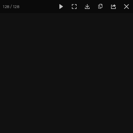
128 / 128
Фотогалерея
Фото йога-туров
Тибет
Большая экспед
Чимпу. Джоканг. Потала.
Большая экспедиция в Тибет. Август 2015.
Присоединиться к туру
Йога-тур «Большая экспедиция
в Тибет»