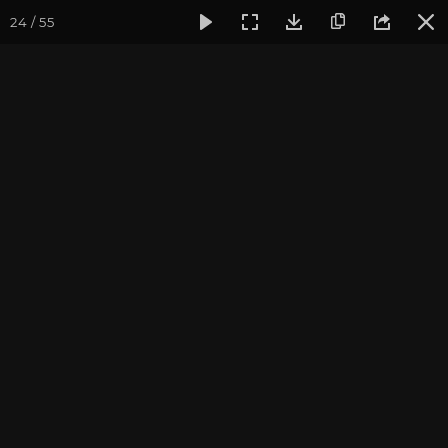
24 / 55
Фотогалерея
Фото йога-туров
Тибет
Большая экспед
Шигадзе. Ташилунгпо.
Большая экспедиция в Тибет. Август 2015.
Присоединиться к туру
Йога-тур «Большая экспедиция
в Тибет»