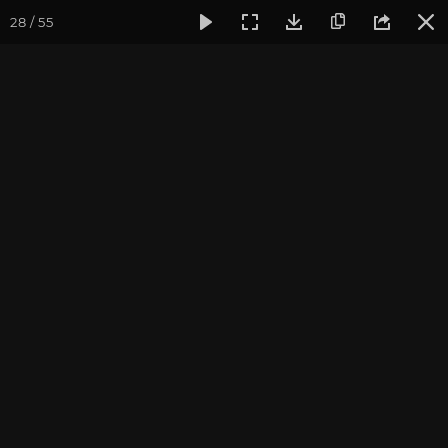
28 / 55
Фотогалерея
Фото йога-туров
Тибет
Большая экспед
Шигадзе. Ташилунгпо.
Большая экспедиция в Тибет. Август 2015.
Присоединиться к туру
Йога-тур «Большая экспедиция
в Тибет»