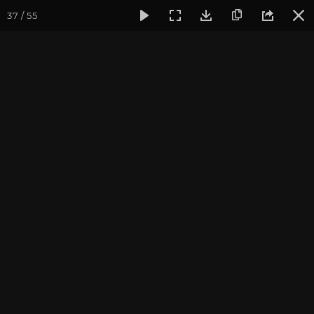
37 / 55
Фотогалерея
Фото йога-туров
Тибет
Большая экспед
Шигадзе. Ташилунгпо.
Большая экспедиция в Тибет. Август 2015.
Присоединиться к туру
Йога-тур «Большая экспедиция
в Тибет»