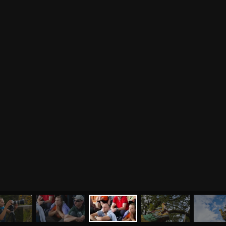
МЕНЮ
ЙОГА
СЕМИНАРЫ
О НАС
МАГАЗИН