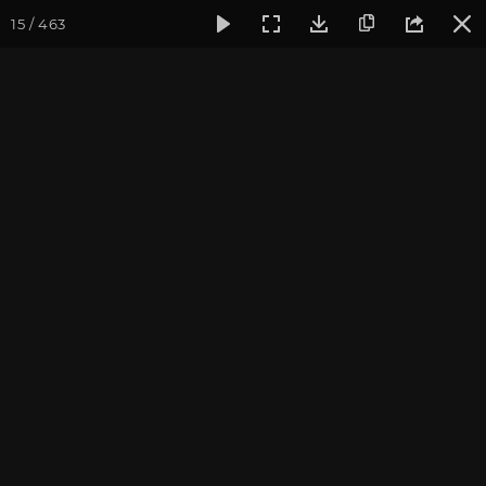
15 / 463
Фотогалерея
Фото йога-туров
Тибет
Большая экспед
Часть 1. Непал
Большая экспедиция в Тибет. Сентябрь 2014.
Присоединиться к туру
Йога-тур «Большая экспедиция
в Тибет»