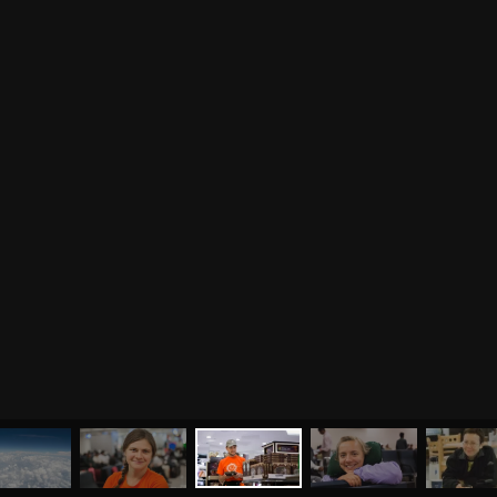
МЕНЮ
ЙОГА
СЕМИНАРЫ
О НАС
МАГАЗИН