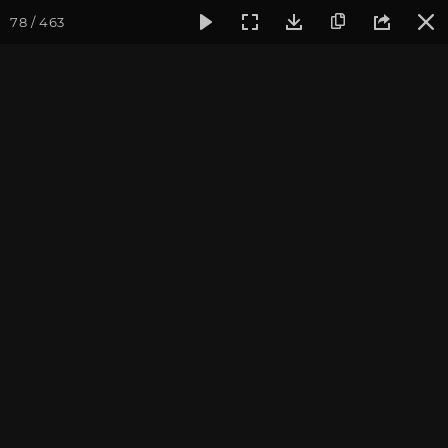
78 / 463
Фотогалерея
Фото йога-туров
Тибет
Большая экспед
Часть 1. Непал
Большая экспедиция в Тибет. Сентябрь 2014.
Присоединиться к туру
Йога-тур «Большая экспедиция
в Тибет»