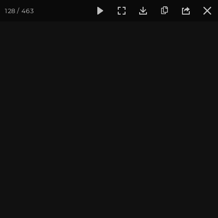
128 / 463
Фотогалерея
Фото йога-туров
Тибет
Большая экспед
Часть 1. Непал
Большая экспедиция в Тибет. Сентябрь 2014.
Присоединиться к туру
Йога-тур «Большая экспедиция
в Тибет»