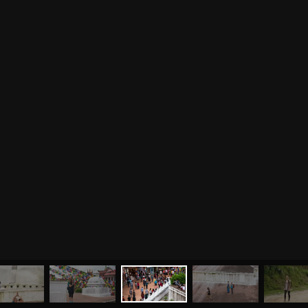
МЕНЮ
ЙОГА
СЕМИНАРЫ
О НАС
МАГАЗИН