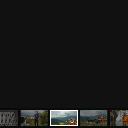
МЕНЮ
ЙОГА
СЕМИНАРЫ
О НАС
МАГАЗИН