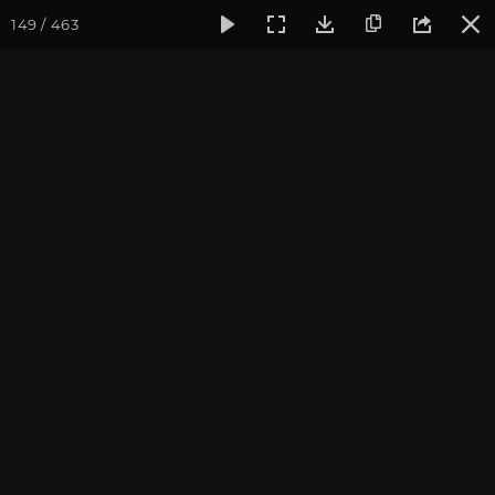
149 / 463
Фотогалерея
Фото йога-туров
Тибет
Большая экспед
Часть 1. Непал
Большая экспедиция в Тибет. Сентябрь 2014.
Присоединиться к туру
Йога-тур «Большая экспедиция
в Тибет»