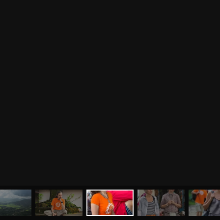
МЕНЮ
ЙОГА
СЕМИНАРЫ
О НАС
МАГАЗИН