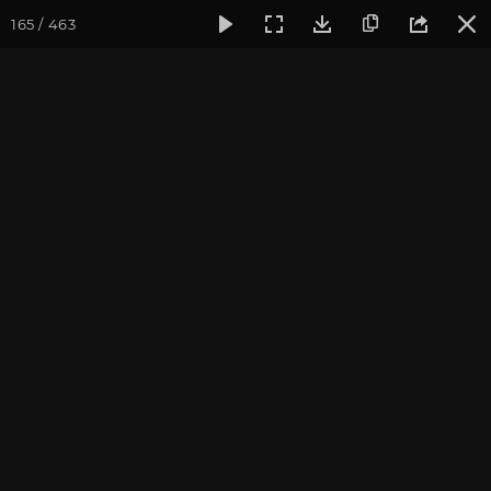
165 / 463
Фотогалерея
Фото йога-туров
Тибет
Большая экспед
Часть 1. Непал
Большая экспедиция в Тибет. Сентябрь 2014.
Присоединиться к туру
Йога-тур «Большая экспедиция
в Тибет»