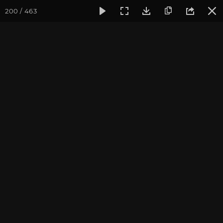
200 / 463
Фотогалерея
Фото йога-туров
Тибет
Большая экспед
Часть 1. Непал
Большая экспедиция в Тибет. Сентябрь 2014.
Присоединиться к туру
Йога-тур «Большая экспедиция
в Тибет»