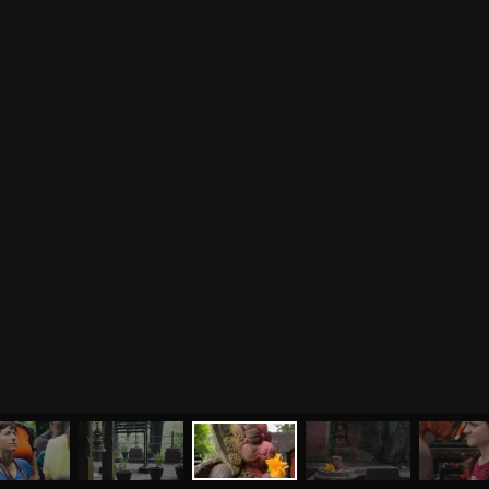
МЕНЮ
ЙОГА
СЕМИНАРЫ
О НАС
МАГАЗИН