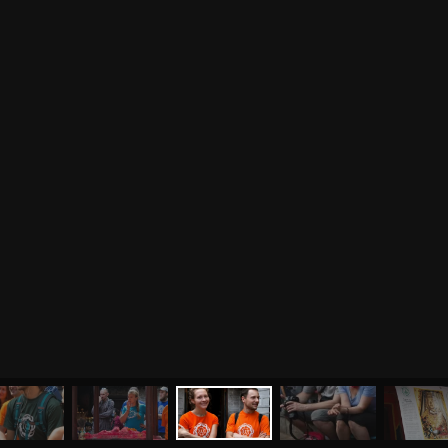
МЕНЮ
ЙОГА
СЕМИНАРЫ
О НАС
МАГАЗИН