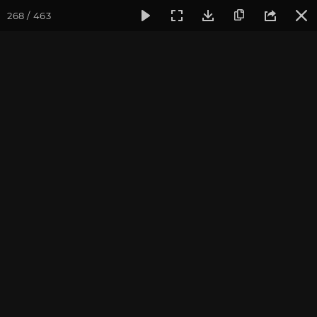
268 / 463
Фотогалерея
Фото йога-туров
Тибет
Большая экспед
Часть 1. Непал
Большая экспедиция в Тибет. Сентябрь 2014.
Присоединиться к туру
Йога-тур «Большая экспедиция
в Тибет»