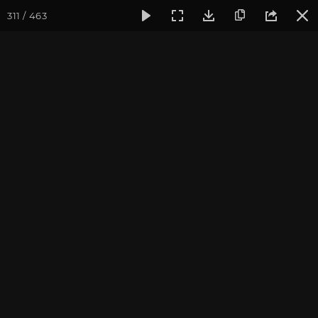
311 / 463
Фотогалерея
Фото йога-туров
Тибет
Большая экспед
Часть 1. Непал
Большая экспедиция в Тибет. Сентябрь 2014.
Присоединиться к туру
Йога-тур «Большая экспедиция
в Тибет»