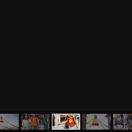
МЕНЮ
ЙОГА
СЕМИНАРЫ
О НАС
МАГАЗИН