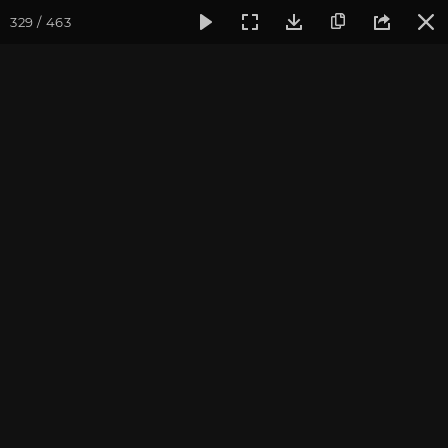
329 / 463
Фотогалерея
Фото йога-туров
Тибет
Большая экспед
Часть 1. Непал
Большая экспедиция в Тибет. Сентябрь 2014.
Присоединиться к туру
Йога-тур «Большая экспедиция
в Тибет»