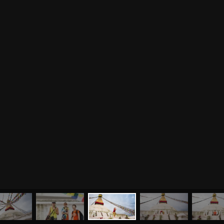
МЕНЮ
ЙОГА
СЕМИНАРЫ
О НАС
МАГАЗИН