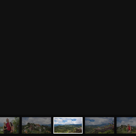
МЕНЮ
ЙОГА
СЕМИНАРЫ
О НАС
МАГАЗИН