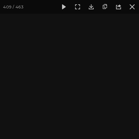
409 / 463
Фотогалерея
Фото йога-туров
Тибет
Большая экспед
Часть 1. Непал
Большая экспедиция в Тибет. Сентябрь 2014.
Присоединиться к туру
Йога-тур «Большая экспедиция
в Тибет»