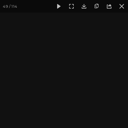
49 / 114
Фотогалерея
Фото йога-туров
Тибет
Большая экспед
Часть 9. Путь к Кайлашу
Большая экспедиция в Тибет. Сентябрь 2014.
Присоединиться к туру
Йога-тур «Большая экспедиция
в Тибет»