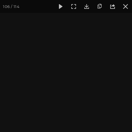
106 / 114
Фотогалерея
Фото йога-туров
Тибет
Большая экспед
Часть 9. Путь к Кайлашу
Большая экспедиция в Тибет. Сентябрь 2014.
Присоединиться к туру
Йога-тур «Большая экспедиция
в Тибет»