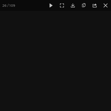
26 / 109
Фотогалерея
Фото йога-туров
Тибет
Большая экспед
Часть 10. Королевство
Гуге
Большая экспедиция в Тибет. Сентябрь 2014.
Присоединиться к туру
Йога-тур «Большая экспедиция
в Тибет»