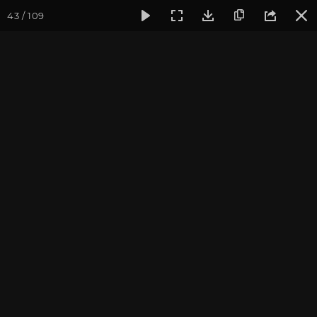
43 / 109
Фотогалерея
Фото йога-туров
Тибет
Большая экспед
Часть 10. Королевство
Гуге
Большая экспедиция в Тибет. Сентябрь 2014.
Присоединиться к туру
Йога-тур «Большая экспедиция
в Тибет»