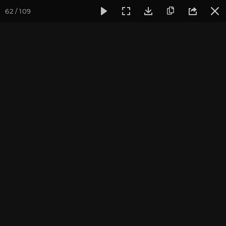
62 / 109
Фотогалерея
Фото йога-туров
Тибет
Большая экспед
Часть 10. Королевство
Гуге
Большая экспедиция в Тибет. Сентябрь 2014.
Присоединиться к туру
Йога-тур «Большая экспедиция
в Тибет»