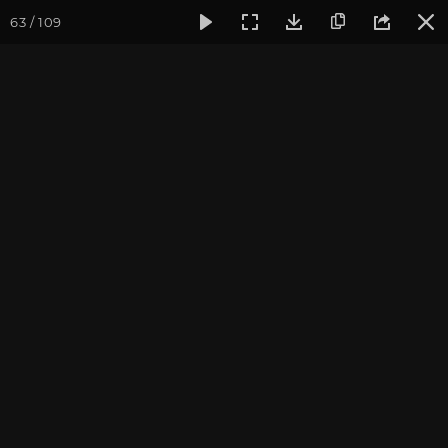
63 / 109
Фотогалерея
Фото йога-туров
Тибет
Большая экспед
Часть 10. Королевство
Гуге
Большая экспедиция в Тибет. Сентябрь 2014.
Присоединиться к туру
Йога-тур «Большая экспедиция
в Тибет»