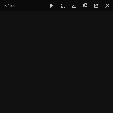
95 / 109
Фотогалерея
Фото йога-туров
Тибет
Большая экспед
Часть 10. Королевство
Гуге
Большая экспедиция в Тибет. Сентябрь 2014.
Присоединиться к туру
Йога-тур «Большая экспедиция
в Тибет»