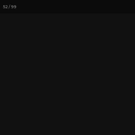
52 / 99
Йога-курсы
Йога-
Фотогалерея
Фото йога-туро
Часть 11. Ма
Падмасамбха
На почту
Избранное
П