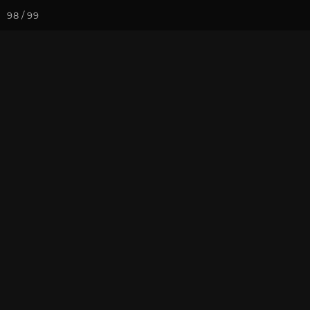
98 / 99
Йога-курсы
Йога-
Фотогалерея
Фото йога-туро
Часть 11. Ма
Падмасамбха
На почту
Избранное
П