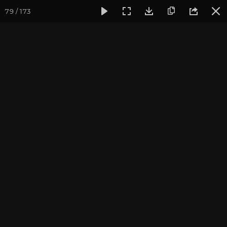
79 / 173
Фотогалерея
Фото йога-туров
Тибет
Большая экспед
Часть 12. Кора вокруг
Кайлаша
Большая экспедиция в Тибет. Сентябрь 2014.
Присоединиться к туру
Йога-тур «Большая экспедиция
в Тибет»