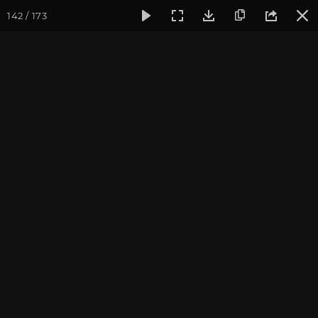
142 / 173
Фотогалерея
Фото йога-туров
Тибет
Большая экспед
Часть 12. Кора вокруг
Кайлаша
Большая экспедиция в Тибет. Сентябрь 2014.
Присоединиться к туру
Йога-тур «Большая экспедиция
в Тибет»