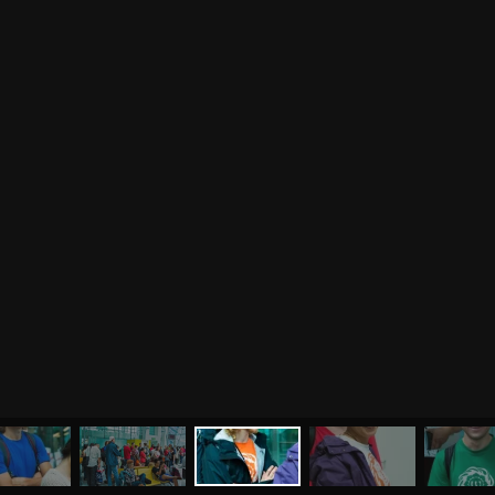
МЕНЮ
ЙОГА
СЕМИНАРЫ
О НАС
МАГАЗИН