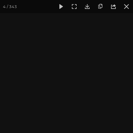
4 / 343
Фотогалерея
Фото йога-туров
Тибет
Большая экспед
Путешествие в деталях
Тибет 2013
Присоединиться к туру
Йога-тур «Большая экспедиция
в Тибет»