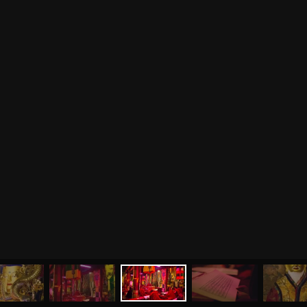
МЕНЮ
ЙОГА
СЕМИНАРЫ
О НАС
МАГАЗИН