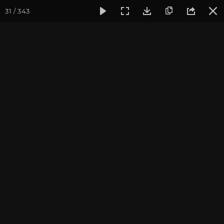
31 / 343
Фотогалерея
Фото йога-туров
Тибет
Большая экспед
Путешествие в деталях
Тибет 2013
Присоединиться к туру
Йога-тур «Большая экспедиция
в Тибет»