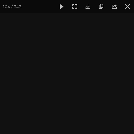
104 / 343
Фотогалерея
Фото йога-туров
Тибет
Большая экспед
Путешествие в деталях
Тибет 2013
Присоединиться к туру
Йога-тур «Большая экспедиция
в Тибет»