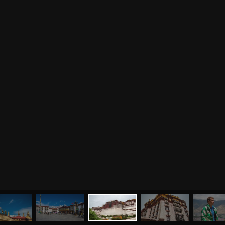
МЕНЮ
ЙОГА
СЕМИНАРЫ
О НАС
МАГАЗИН