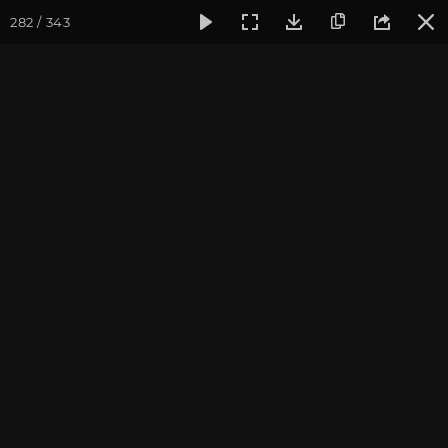
282 / 343
Фотогалерея
Фото йога-туров
Тибет
Большая экспед
Путешествие в деталях
Тибет 2013
Присоединиться к туру
Йога-тур «Большая экспедиция
в Тибет»