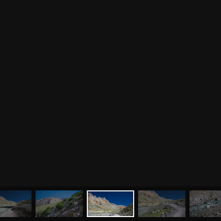
МЕНЮ
ЙОГА
СЕМИНАРЫ
О НАС
МАГАЗИН