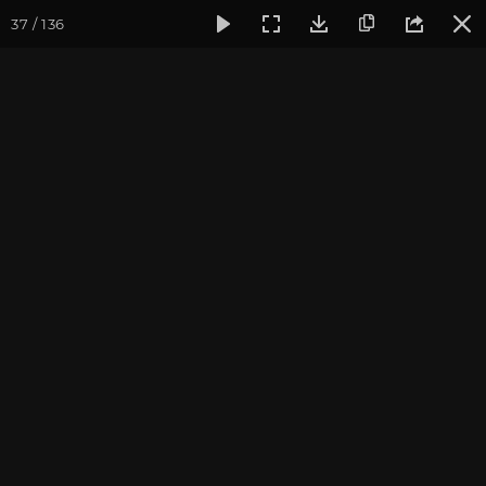
37 / 136
Фотогалерея
Фото йога-туров
Тибет
Большая экспед
Продолжение
Тибет 2013
Присоединиться к туру
Йога-тур «Большая экспедиция
в Тибет»