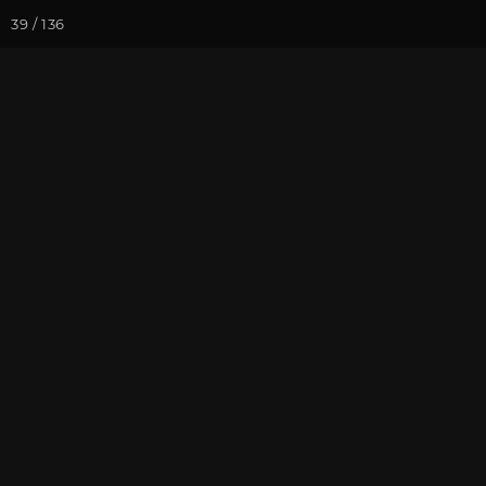
39 / 136
Йога-курсы
Йога-
Фотогалерея
Фото йога-туро
Продолжени
На почту
Избранное
П
Тибет 2013
Присоединиться к туру
Йог