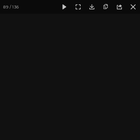
89 / 136
Фотогалерея
Фото йога-туров
Тибет
Большая экспед
Продолжение
Тибет 2013
Присоединиться к туру
Йога-тур «Большая экспедиция
в Тибет»