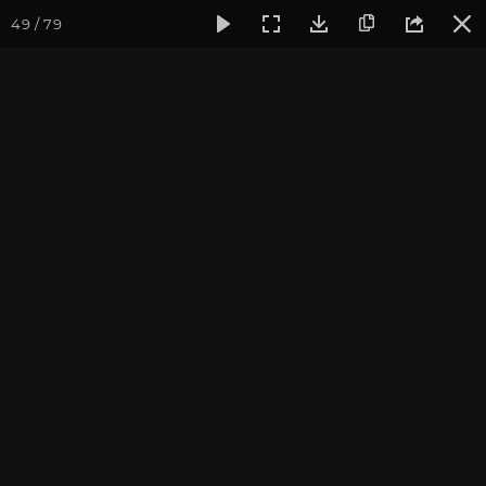
49 / 79
Фотогалерея
Фото йога-туров
Тибет
Большая экспед
Дорога в Цапаранг
Большая экспедиция в Тибет. Август 2015.
Присоединиться к туру
Йога-тур «Большая экспедиция
в Тибет»