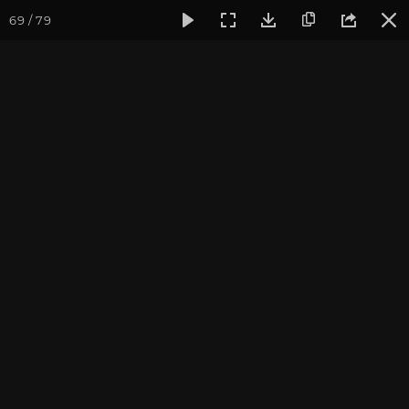
69 / 79
Фотогалерея
Фото йога-туров
Тибет
Большая экспед
Дорога в Цапаранг
Большая экспедиция в Тибет. Август 2015.
Присоединиться к туру
Йога-тур «Большая экспедиция
в Тибет»