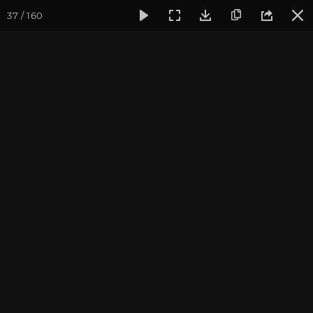
37 / 160
Фотогалерея
Фото йога-туров
Тибет
Большая экспед
Переезд в Лхасу. Ступа
Кумбум. Монастырь
Палдор Чоде
Большая экспедиция в Тибет. Август 2015.
Присоединиться к туру
Йога-тур «Большая экспедиция
в Тибет»