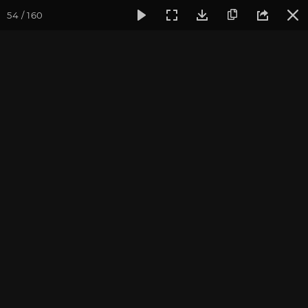
54 / 160
Фотогалерея
Фото йога-туров
Тибет
Большая экспед
Переезд в Лхасу. Ступа
Кумбум. Монастырь
Палдор Чоде
Большая экспедиция в Тибет. Август 2015.
Присоединиться к туру
Йога-тур «Большая экспедиция
в Тибет»