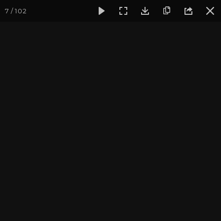
7 / 102
Фотогалерея
Фото йога-туров
Тибет
Большая экспед
Подъем в Чимпу. Пещера
Падмасамбхавы
Большая экспедиция в Тибет. Август 2016.
Присоединиться к туру
Йога-тур «Большая экспедиция
в Тибет»